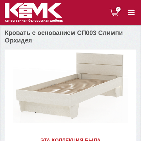
0
0
Кровать с основанием СП003 Слимпи
Орхидея
ЭТА КОЛЛЕКЦИЯ БЫЛА