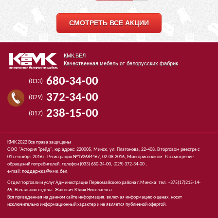
СМОТРЕТЬ ВСЕ АКЦИИ
КМК.БЕЛ
Качественная мебель от белорусских фабрик
680-34-00
(033)
372-34-00
(029)
238-15-00
(017)
КМК 2022 Все права защищены
ООО "Астория Трейд", юр.адрес: 220005, Минск, ул. Платонова, 22-408. В торговом реестре с
01 сентября 2016 г. Регистрация №192684467, 02.08.2016, Мингорисполком. Рассмотрение
обращений потребителей, телефон
(033)
680-34-00,
(029)
372-34-00 ,
e-mail:
поддержка@кмк.бел
.
Отдел торговли и услуг Администрации Первомайского района г.Минска: тел. +375(17)215-14-
65, Начальник отдела: Жакович Юлия Николаевна.
Вся приведенная на данном сайте информация, включая информацию о ценах, носит
исключительно информационный характер и не является публичной офертой.