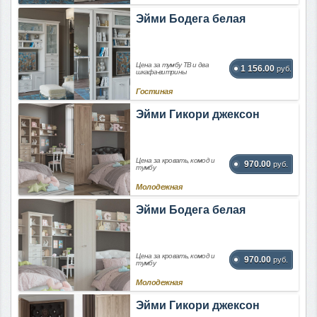
Эйми Бодега белая
Цена за тумбу ТВ и два
1 156.00
руб.
шкафа-витрины
Гостиная
Эйми Гикори джексон
Цена за кровать, комод и
970.00
руб.
тумбу
Молодежная
Эйми Бодега белая
Цена за кровать, комод и
970.00
руб.
тумбу
Молодежная
Эйми Гикори джексон