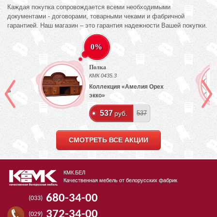
Каждая покупка сопровождается всеми необходимыми
документами - договорами, товарными чеками и фабричной
гарантией. Наш магазин – это гарантия надежности Вашей покупки.
0%
Полка
КМК 0435.3
Коллекция «Амелия Орех
лый»
экко»
537
руб.
537
СМОТРЕТЬ ВСЕ АКЦИИ
КМК.БЕЛ
Качественная мебель от белорусских фабрик
680-34-00
(033)
372-34-00
(029)