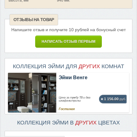
Высота, мм
940 мм.
ОТЗЫВЫ НА ТОВАР
Напишите отзыв и получите 10 рублей на бонусный счет
НАПИСАТЬ ОТЗЫВ ПЕРВЫМ
КОЛЛЕКЦИЯ ЭЙМИ ДЛЯ
ДРУГИХ
КОМНАТ
Эйми Венге
Цена за тумбу ТВ и два
1 156.00
руб.
шкафа-витрины
Гостиная
КОЛЛЕКЦИЯ ЭЙМИ В
ДРУГИХ
ЦВЕТАХ