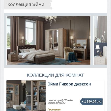
Коллекция Эйми
КОЛЛЕКЦИИ ДЛЯ КОМНАТ
Эйми Гикори джексон
Цена за тумбу ТВ и два
1 156.00
руб.
шкафа-витрины
Гостиная