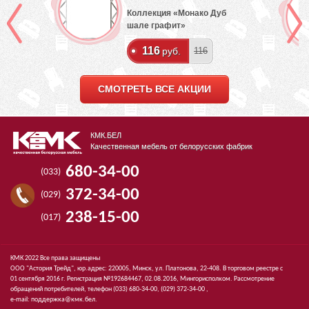
Коллекция «Монако Дуб
шале графит»
116
руб.
116
СМОТРЕТЬ ВСЕ АКЦИИ
КМК.БЕЛ
Качественная мебель от белорусских фабрик
680-34-00
(033)
372-34-00
(029)
238-15-00
(017)
КМК 2022 Все права защищены
ООО "Астория Трейд", юр.адрес: 220005, Минск, ул. Платонова, 22-408. В торговом реестре с
01 сентября 2016 г. Регистрация №192684467, 02.08.2016, Мингорисполком. Рассмотрение
обращений потребителей, телефон
(033)
680-34-00,
(029)
372-34-00 ,
e-mail:
поддержка@кмк.бел
.