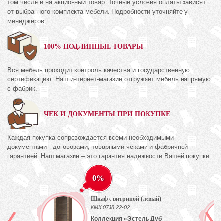
том числе и на акционный товар. Точные условия оплаты зависят
от выбранного комплекта мебели. Подробности уточняйте у
менеджеров.
100% ПОДЛИННЫЕ ТОВАРЫ
Вся мебель проходит контроль качества и государственную
сертификацию. Наш интернет-магазин отгружает мебель напрямую
с фабрик.
ЧЕК И ДОКУМЕНТЫ ПРИ ПОКУПКЕ
Каждая покупка сопровождается всеми необходимыми
документами - договорами, товарными чеками и фабричной
гарантией. Наш магазин – это гарантия надежности Вашей покупки.
0%
Шкаф с витриной (левый)
)
КМК 0738.22-02
Коллекция «Эстель Дуб