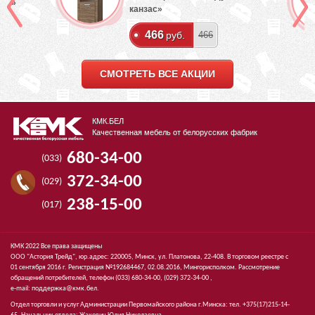
лый»
канзас»
466
руб.
466
СМОТРЕТЬ ВСЕ АКЦИИ
КМК.БЕЛ
Качественная мебель от белорусских фабрик
680-34-00
(033)
372-34-00
(029)
238-15-00
(017)
КМК 2022 Все права защищены
ООО "Астория Трейд", юр.адрес: 220005, Минск, ул. Платонова, 22-408. В торговом реестре с
01 сентября 2016 г. Регистрация №192684467, 02.08.2016, Мингорисполком. Рассмотрение
обращений потребителей, телефон
(033)
680-34-00,
(029)
372-34-00 ,
e-mail:
поддержка@кмк.бел
.
Отдел торговли и услуг Администрации Первомайского района г.Минска: тел. +375(17)215-14-