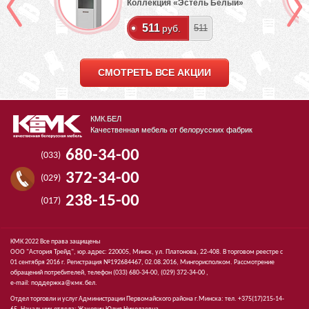
Коллекция «Эстель Белый»
511
руб.
511
СМОТРЕТЬ ВСЕ АКЦИИ
КМК.БЕЛ
Качественная мебель от белорусских фабрик
680-34-00
(033)
372-34-00
(029)
238-15-00
(017)
КМК 2022 Все права защищены
ООО "Астория Трейд", юр.адрес: 220005, Минск, ул. Платонова, 22-408. В торговом реестре с
01 сентября 2016 г. Регистрация №192684467, 02.08.2016, Мингорисполком. Рассмотрение
обращений потребителей, телефон
(033)
680-34-00,
(029)
372-34-00 ,
e-mail:
поддержка@кмк.бел
.
Отдел торговли и услуг Администрации Первомайского района г.Минска: тел. +375(17)215-14-