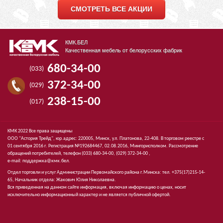
СМОТРЕТЬ ВСЕ АКЦИИ
КМК.БЕЛ
Качественная мебель от белорусских фабрик
680-34-00
(033)
372-34-00
(029)
238-15-00
(017)
КМК 2022 Все права защищены
ООО "Астория Трейд", юр.адрес: 220005, Минск, ул. Платонова, 22-408. В торговом реестре с
01 сентября 2016 г. Регистрация №192684467, 02.08.2016, Мингорисполком. Рассмотрение
обращений потребителей, телефон
(033)
680-34-00,
(029)
372-34-00 ,
e-mail:
поддержка@кмк.бел
.
Отдел торговли и услуг Администрации Первомайского района г.Минска: тел. +375(17)215-14-
65, Начальник отдела: Жакович Юлия Николаевна.
Вся приведенная на данном сайте информация, включая информацию о ценах, носит
исключительно информационный характер и не является публичной офертой.