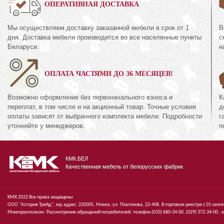
0%
ОПЕРАТИВНАЯ ДОСТАВКА
Мы осуществляем доставку заказанной мебели в срок от 1
В
 3Я
Зеркало
дня. Доставка мебели производится во все населенные пункты
с
38.10-02
КМК 211-01
Беларуси.
н
кция «Эстель Дуб
Коллекция «Монак
с»
шале графит»
ОПЛАТА ЧАСТЯМИ ДО 36 МЕСЯЦЕВ!
74
116
руб.
474
руб.
11
Возможно оформление без первоначального взноса и
К
переплат, в том числе и на акционный товар. Точные условия
д
оплаты зависят от выбранного комплекта мебели. Подробности
г
уточняйте у менеджеров.
п
КМК.БЕЛ
Качественная мебель от белорусских фабрик
КМК 2022 Все права защищены
ООО "Астория Трейд", юр.адрес: 220005, Минск, ул. Платонова, 22-408. В торговом реестре с 01 сент
Мингорисполком. Рассмотрение обращений потребителей, телефон
(033)
680-34-00,
(029)
372-34-00 ,
e