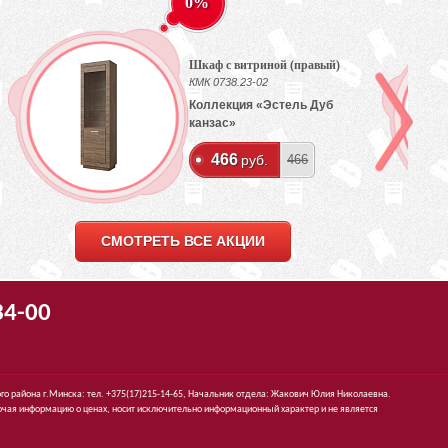
0%
Шкаф с витриной (правый)
КМК 0738.23-02
Коллекция «Эстель Дуб
канзас»
466
руб.
466
СМОТРЕТЬ ВСЕ АКЦИИ
34-00
го района г.Минска: тел. +375(17)215-14-65, Начальник отдела: Жакович Юлия Николаевна.
чая информацию о ценах, носит исключительно информационный характер и не является