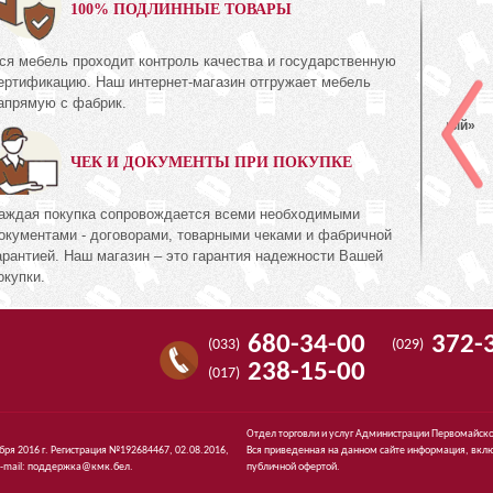
0%
100% ПОДЛИННЫЕ ТОВАРЫ
ся мебель проходит контроль качества и государственную
Шкаф для одежды
ертификацию. Наш интернет-магазин отгружает мебель
КМК 0738.30-01
апрямую с фабрик.
о Дуб
Коллекция «Эстель Белый»
ЧЕК И ДОКУМЕНТЫ ПРИ ПОКУПКЕ
635
руб.
635
6
аждая покупка сопровождается всеми необходимыми
окументами - договорами, товарными чеками и фабричной
арантией. Наш магазин – это гарантия надежности Вашей
окупки.
680-34-00
372-
(033)
(029)
238-15-00
(017)
Отдел торговли и услуг Администрации Первомайско
ября 2016 г. Регистрация №192684467, 02.08.2016,
Вся приведенная на данном сайте информация, вклю
-mail:
поддержка@кмк.бел
.
публичной офертой.