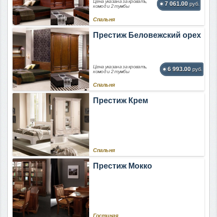
Цена указана за кровать,
7 061.00
руб.
комод и 2 тумбы
Спальня
Престиж Беловежский орех
Цена указана за кровать,
6 993.00
руб.
комод и 2 тумбы
Спальня
Престиж Крем
Спальня
Престиж Мокко
Гостиная