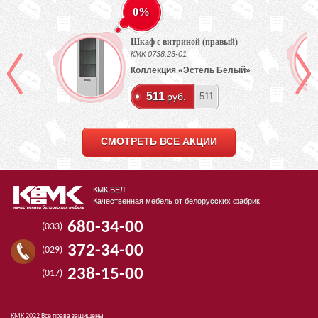
0%
Шкаф с витриной (правый)
КМК 0738.23-01
Коллекция «Эстель Белый»
511
руб.
511
СМОТРЕТЬ ВСЕ АКЦИИ
КМК.БЕЛ
Качественная мебель от белорусских фабрик
680-34-00
(033)
372-34-00
(029)
238-15-00
(017)
КМК 2022 Все права защищены