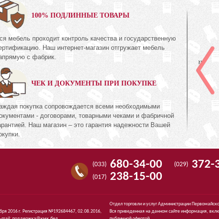
0%
100% ПОДЛИННЫЕ ТОВАРЫ
ся мебель проходит контроль качества и государственную
Полка
ертификацию. Наш интернет-магазин отгружает мебель
КМК 0435.3
апрямую с фабрик.
Коллекция «Амелия Орех
с»
экко»
ЧЕК И ДОКУМЕНТЫ ПРИ ПОКУПКЕ
1 395
537
руб.
537
аждая покупка сопровождается всеми необходимыми
окументами - договорами, товарными чеками и фабричной
арантией. Наш магазин – это гарантия надежности Вашей
окупки.
680-34-00
372-
(033)
(029)
238-15-00
(017)
Отдел торговли и услуг Администрации Первомайско
ября 2016 г. Регистрация №192684467, 02.08.2016,
Вся приведенная на данном сайте информация, вклю
-mail:
поддержка@кмк.бел
.
публичной офертой.