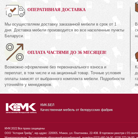
0%
ОПЕРАТИВНАЯ ДОСТАВКА
Мы осуществляем доставку заказанной мебели в срок от 1
В
Шкаф для одежды
дня. Доставка мебели производится во все населенные пункты
с
38.10-01
КМК 0644.8
Беларуси.
н
кция «Эстель Белый»
Коллекция «Риксо
ОПЛАТА ЧАСТЯМИ ДО 36 МЕСЯЦЕВ!
72
1 395
руб.
672
руб.
Возможно оформление без первоначального взноса и
К
переплат, в том числе и на акционный товар. Точные условия
д
оплаты зависят от выбранного комплекта мебели. Подробности
г
уточняйте у менеджеров.
п
КМК.БЕЛ
Качественная мебель от белорусских фабрик
КМК 2022 Все права защищены
ООО "Астория Трейд", юр.адрес: 220005, Минск, ул. Платонова, 22-408. В торговом реестре с 01 сент
Мингорисполком. Рассмотрение обращений потребителей, телефон
(033)
680-34-00,
(029)
372-34-00 ,
e