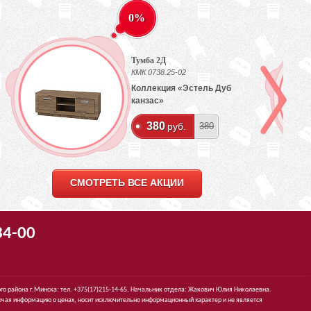
0%
Тумба 2Д
КМК 0738.25-02
Коллекция «Эстель Дуб
канзас»
380
руб.
380
СМОТРЕТЬ ВСЕ АКЦИИ
34-00
го района г.Минска: тел. +375(17)215-14-65, Начальник отдела: Жакович Юлия Николаевна.
чая информацию о ценах, носит исключительно информационный характер и не является