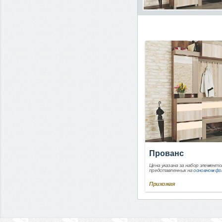
Прованс
Цена указана за набор элементо
представленных на
основном ф
Прихожая