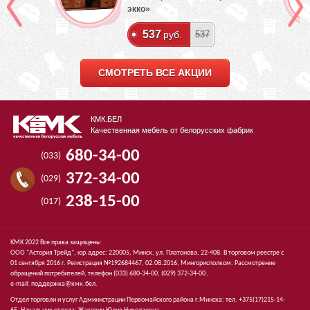
экко»
537
руб.
537
СМОТРЕТЬ ВСЕ АКЦИИ
КМК.БЕЛ
Качественная мебель от белорусских фабрик
680-34-00
(033)
372-34-00
(029)
238-15-00
(017)
КМК 2022 Все права защищены
ООО "Астория Трейд", юр.адрес: 220005, Минск, ул. Платонова, 22-408. В торговом реестре с
01 сентября 2016 г. Регистрация №192684467, 02.08.2016, Мингорисполком. Рассмотрение
обращений потребителей, телефон
(033)
680-34-00,
(029)
372-34-00 ,
e-mail:
поддержка@кмк.бел
.
Отдел торговли и услуг Администрации Первомайского района г.Минска: тел. +375(17)215-14-