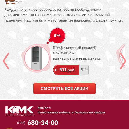
Каждая покупка сопровождается всеми необходимыми
документами - договорами, товарными чеками и фабричной
гарантией. Наш магазин – это гарантия надежности Вашей покупки.
0%
Шкаф с витриной (правый)
КМК 0738.23-01
ех
Коллекция «Эстель Белый»
511
руб.
511
СМОТРЕТЬ ВСЕ АКЦИИ
КМК.БЕЛ
Качественная мебель от белорусских фабрик
680-34-00
(033)