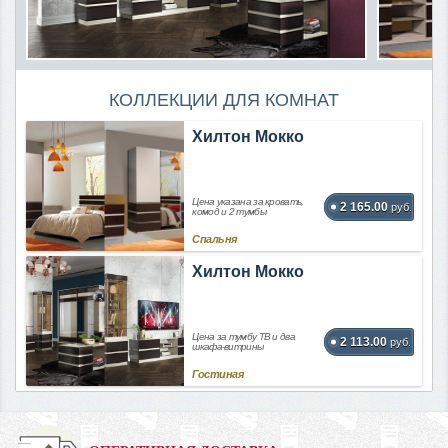
КОЛЛЕКЦИИ ДЛЯ КОМНАТ
Хилтон Мокко
Цена указана за кровать,
2 165.00
руб.
комод и 2 тумбы
Спальня
Хилтон Мокко
Цена за тумбу ТВ и два
2 113.00
руб.
шкафа-витрины
Гостиная