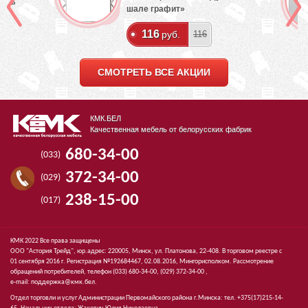
лый»
шале графит»
116
руб.
116
СМОТРЕТЬ ВСЕ АКЦИИ
КМК.БЕЛ
Качественная мебель от белорусских фабрик
680-34-00
(033)
372-34-00
(029)
238-15-00
(017)
КМК 2022 Все права защищены
ООО "Астория Трейд", юр.адрес: 220005, Минск, ул. Платонова, 22-408. В торговом реестре с
01 сентября 2016 г. Регистрация №192684467, 02.08.2016, Мингорисполком. Рассмотрение
обращений потребителей, телефон
(033)
680-34-00,
(029)
372-34-00 ,
e-mail:
поддержка@кмк.бел
.
Отдел торговли и услуг Администрации Первомайского района г.Минска: тел. +375(17)215-14-