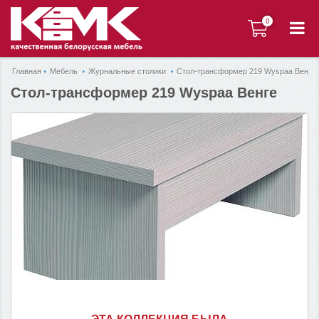
0
0
Главная
Мебель
Журнальные столики
Стол-трансформер 219 Wyspaa Венге
Стол-трансформер 219 Wyspaa Венге