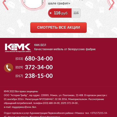
лый»
шале графит»
116
руб.
116
СМОТРЕТЬ ВСЕ АКЦИИ
КМК.БЕЛ
Качественная мебель от белорусских фабрик
680-34-00
(033)
372-34-00
(029)
238-15-00
(017)
КМК 2022 Все права защищены
ООО "Астория Трейд", юр.адрес: 220005, Минск, ул. Платонова, 22-408. В торговом реестре с
01 сентября 2016 г. Регистрация №192684467, 02.08.2016, Мингорисполком. Рассмотрение
обращений потребителей, телефон
(033)
680-34-00,
(029)
372-34-00 ,
e-mail:
поддержка@кмк.бел
.
Отдел торговли и услуг Администрации Первомайского района г.Минска: тел. +375(17)215-14-