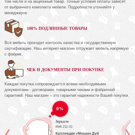
том числе и на акционный товар. Точные условия оплаты зависят
от выбранного комплекта мебели. Подробности уточняйте у
менеджеров.
100% ПОДЛИННЫЕ ТОВАРЫ
Вся мебель проходит контроль качества и государственную
сертификацию. Наш интернет-магазин отгружает мебель напрямую
с фабрик.
ЧЕК И ДОКУМЕНТЫ ПРИ ПОКУПКЕ
Каждая покупка сопровождается всеми необходимыми
документами - договорами, товарными чеками и фабричной
гарантией. Наш магазин – это гарантия надежности Вашей покупки.
0%
Зеркало
)
КМК 211-01
Коллекция «Монако Дуб