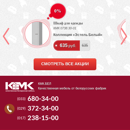
0%
Шкаф для одежды
КМК 0738.30-01
Коллекция «Эстель Белый»
635
руб.
635
СМОТРЕТЬ ВСЕ АКЦИИ
КМК.БЕЛ
Качественная мебель от белорусских фабрик
680-34-00
(033)
372-34-00
(029)
238-15-00
(017)