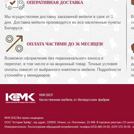
0%
ОПЕРАТИВНАЯ ДОСТАВКА
Мы осуществляем доставку заказанной мебели в срок от 1
В
Шкаф для одежды
дня. Доставка мебели производится во все населенные пункты
с
35.2
КМК 0644.8
Беларуси.
н
кция «Амелия Орех
Коллекция «Риксо
ОПЛАТА ЧАСТЯМИ ДО 36 МЕСЯЦЕВ!
1 395
руб.
94
руб.
894
Возможно оформление без первоначального взноса и
К
переплат, в том числе и на акционный товар. Точные условия
д
оплаты зависят от выбранного комплекта мебели. Подробности
г
уточняйте у менеджеров.
п
КМК.БЕЛ
Качественная мебель от белорусских фабрик
КМК 2022 Все права защищены
ООО "Астория Трейд", юр.адрес: 220005, Минск, ул. Платонова, 22-408. В торговом реестре с 01 сент
Мингорисполком. Рассмотрение обращений потребителей, телефон
(033)
680-34-00,
(029)
372-34-00 ,
e