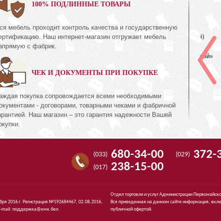
0%
100% ПОДЛИННЫЕ ТОВАРЫ
ся мебель проходит контроль качества и государственную
Шкаф с витриной (правый)
ертификацию. Наш интернет-магазин отгружает мебель
КМК 0738.23-01
апрямую с фабрик.
с»
Коллекция «Эстель Белый»
ЧЕК И ДОКУМЕНТЫ ПРИ ПОКУПКЕ
511
1 395
руб.
511
аждая покупка сопровождается всеми необходимыми
окументами - договорами, товарными чеками и фабричной
арантией. Наш магазин – это гарантия надежности Вашей
окупки.
680-34-00
372-
(033)
(029)
238-15-00
(017)
Отдел торговли и услуг Администрации Первомайско
ября 2016 г. Регистрация №192684467, 02.08.2016,
Вся приведенная на данном сайте информация, вклю
-mail:
поддержка@кмк.бел
.
публичной офертой.