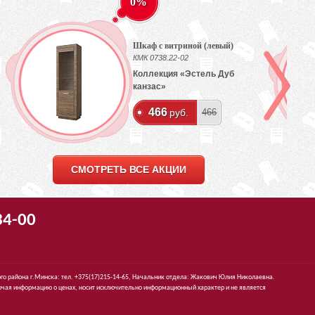
0%
Шкаф с витриной (левый)
КМК 0738.22-02
Коллекция «Эстель Дуб
канзас»
466
руб.
466
СМОТРЕТЬ ВСЕ АКЦИИ
34-00
го района г.Минска: тел. +375(17)215-14-65, Начальник отдела: Жакович Юлия Николаевна.
чая информацию о ценах, носит исключительно информационный характер и не является