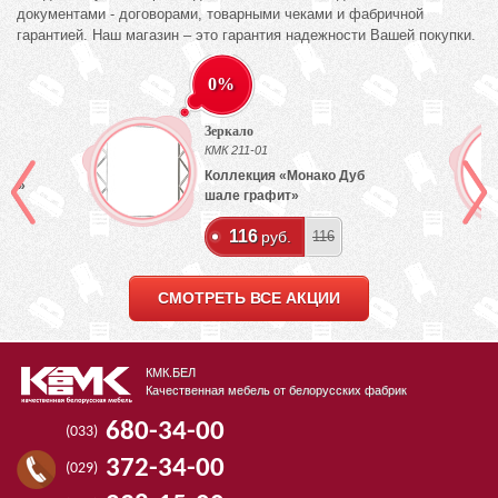
документами - договорами, товарными чеками и фабричной
гарантией. Наш магазин – это гарантия надежности Вашей покупки.
0%
Зеркало
)
КМК 211-01
Коллекция «Монако Дуб
лый»
шале графит»
116
руб.
116
СМОТРЕТЬ ВСЕ АКЦИИ
КМК.БЕЛ
Качественная мебель от белорусских фабрик
680-34-00
(033)
372-34-00
(029)