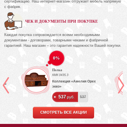
сертификацию. Наш интернет-магазин отгружает мебель напрямую
с фабрик.
ЧЕК И ДОКУМЕНТЫ ПРИ ПОКУПКЕ
Каждая покупка сопровождается всеми необходимыми
документами - договорами, товарными чеками и фабричной
гарантией. Наш магазин – это гарантия надежности Вашей покупки.
0%
Полка
КМК 0435.3
Коллекция «Амелия Орех
лый»
экко»
537
руб.
537
СМОТРЕТЬ ВСЕ АКЦИИ