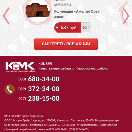
КМК 0435.3
Коллекция «Амелия Орех
экко»
537
руб.
537
СМОТРЕТЬ ВСЕ АКЦИИ
КМК.БЕЛ
Качественная мебель от белорусских фабрик
680-34-00
(033)
372-34-00
(029)
238-15-00
(017)
КМК 2022 Все права защищены
ООО "Астория Трейд", юр.адрес: 220005, Минск, ул. Платонова, 22-408. В торговом реестре с
01 сентября 2016 г. Регистрация №192684467, 02.08.2016, Мингорисполком. Рассмотрение
обращений потребителей, телефон
(033)
680-34-00,
(029)
372-34-00 ,