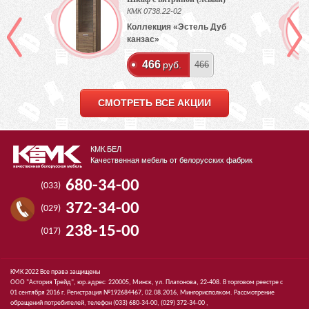
КМК 0738.22-02
Коллекция «Эстель Дуб
канзас»
466
руб.
466
СМОТРЕТЬ ВСЕ АКЦИИ
КМК.БЕЛ
Качественная мебель от белорусских фабрик
680-34-00
(033)
372-34-00
(029)
238-15-00
(017)
КМК 2022 Все права защищены
ООО "Астория Трейд", юр.адрес: 220005, Минск, ул. Платонова, 22-408. В торговом реестре с
01 сентября 2016 г. Регистрация №192684467, 02.08.2016, Мингорисполком. Рассмотрение
обращений потребителей, телефон
(033)
680-34-00,
(029)
372-34-00 ,