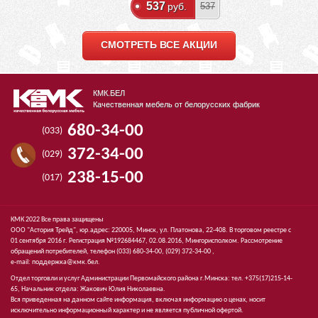
537
руб.
537
СМОТРЕТЬ ВСЕ АКЦИИ
КМК.БЕЛ
Качественная мебель от белорусских фабрик
680-34-00
(033)
372-34-00
(029)
238-15-00
(017)
КМК 2022 Все права защищены
ООО "Астория Трейд", юр.адрес: 220005, Минск, ул. Платонова, 22-408. В торговом реестре с
01 сентября 2016 г. Регистрация №192684467, 02.08.2016, Мингорисполком. Рассмотрение
обращений потребителей, телефон
(033)
680-34-00,
(029)
372-34-00 ,
e-mail:
поддержка@кмк.бел
.
Отдел торговли и услуг Администрации Первомайского района г.Минска: тел. +375(17)215-14-
65, Начальник отдела: Жакович Юлия Николаевна.
Вся приведенная на данном сайте информация, включая информацию о ценах, носит
исключительно информационный характер и не является публичной офертой.