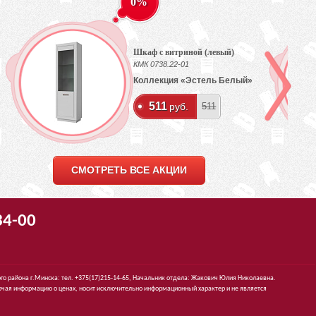
0%
Шкаф с витриной (левый)
КМК 0738.22-01
Коллекция «Эстель Белый»
511
руб.
511
СМОТРЕТЬ ВСЕ АКЦИИ
34-00
го района г.Минска: тел. +375(17)215-14-65, Начальник отдела: Жакович Юлия Николаевна.
чая информацию о ценах, носит исключительно информационный характер и не является