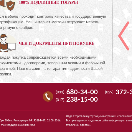
0%
100% ПОДЛИННЫЕ ТОВАРЫ
ся мебель проходит контроль качества и государственную
Комод 3Я
ертификацию. Наш интернет-магазин отгружает мебель
КМК 0738.10-02
апрямую с фабрик.
Коллекция «Эстель Дуб
с»
канзас»
ЧЕК И ДОКУМЕНТЫ ПРИ ПОКУПКЕ
1 395
474
руб.
474
аждая покупка сопровождается всеми необходимыми
окументами - договорами, товарными чеками и фабричной
арантией. Наш магазин – это гарантия надежности Вашей
окупки.
680-34-00
372-
(033)
(029)
238-15-00
(017)
Отдел торговли и услуг Администрации Первомайско
ября 2016 г. Регистрация №192684467, 02.08.2016,
Вся приведенная на данном сайте информация, вклю
-mail:
поддержка@кмк.бел
.
публичной офертой.