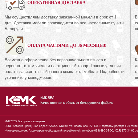
0%
ОПЕРАТИВНАЯ ДОСТАВКА
Мы осуществляем доставку заказанной мебели в срок от 1
В
Шкаф для одежды
дня. Доставка мебели производится во все населенные пункты
с
38.10-01
КМК 0644.8
Беларуси.
н
кция «Эстель Белый»
Коллекция «Риксо
ОПЛАТА ЧАСТЯМИ ДО 36 МЕСЯЦЕВ!
72
1 395
руб.
672
руб.
Возможно оформление без первоначального взноса и
К
переплат, в том числе и на акционный товар. Точные условия
д
оплаты зависят от выбранного комплекта мебели. Подробности
г
уточняйте у менеджеров.
п
КМК.БЕЛ
Качественная мебель от белорусских фабрик
КМК 2022 Все права защищены
ООО "Астория Трейд", юр.адрес: 220005, Минск, ул. Платонова, 22-408. В торговом реестре с 01 сент
Мингорисполком. Рассмотрение обращений потребителей, телефон
(033)
680-34-00,
(029)
372-34-00 ,
e