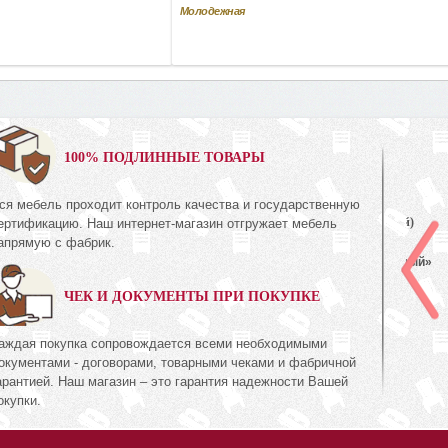
Молодежная
0%
100% ПОДЛИННЫЕ ТОВАРЫ
ся мебель проходит контроль качества и государственную
Шкаф с витриной (правый)
ертификацию. Наш интернет-магазин отгружает мебель
КМК 0738.23-01
апрямую с фабрик.
ль Белый»
Коллекция «Эстель Белый»
ЧЕК И ДОКУМЕНТЫ ПРИ ПОКУПКЕ
511
72
руб.
511
аждая покупка сопровождается всеми необходимыми
окументами - договорами, товарными чеками и фабричной
арантией. Наш магазин – это гарантия надежности Вашей
окупки.