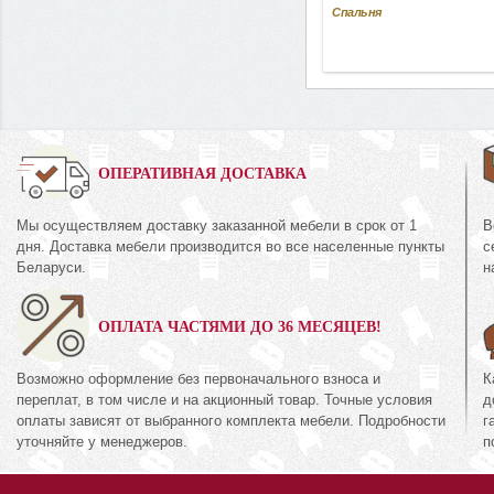
Спальня
0%
ОПЕРАТИВНАЯ ДОСТАВКА
Мы осуществляем доставку заказанной мебели в срок от 1
В
Комод
дня. Доставка мебели производится во все населенные пункты
с
35.2
КМК 0738.10-01
Беларуси.
н
кция «Амелия Орех
Коллекция «Эсте
ОПЛАТА ЧАСТЯМИ ДО 36 МЕСЯЦЕВ!
672
руб.
6
94
руб.
894
Возможно оформление без первоначального взноса и
К
переплат, в том числе и на акционный товар. Точные условия
д
оплаты зависят от выбранного комплекта мебели. Подробности
г
уточняйте у менеджеров.
п