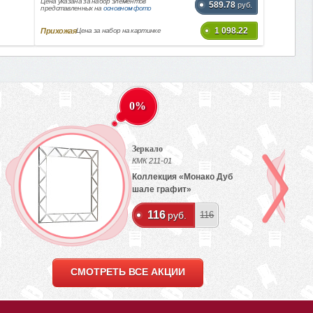
Цена указана за набор элементов
589.78
руб.
представленных на
основном фото
1 098.22
Прихожая
Цена за набор на картинке
0%
Зеркало
КМК 211-01
Коллекция «Монако Дуб
шале графит»
116
руб.
116
СМОТРЕТЬ ВСЕ АКЦИИ