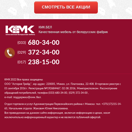
СМОТРЕТЬ ВСЕ АКЦИИ
КМК.БЕЛ
Качественная мебель от белорусских фабрик
680-34-00
(033)
372-34-00
(029)
238-15-00
(017)
КМК 2022 Все права защищены
ООО "Астория Трейд", юр.адрес: 220005, Минск, ул. Платонова, 22-408. В торговом реестре с
01 сентября 2016 г. Регистрация №192684467, 02.08.2016, Мингорисполком. Рассмотрение
обращений потребителей, телефон
(033)
680-34-00,
(029)
372-34-00 ,
e-mail:
поддержка@кмк.бел
.
Отдел торговли и услуг Администрации Первомайского района г.Минска: тел. +375(17)215-14-
65, Начальник отдела: Жакович Юлия Николаевна.
Вся приведенная на данном сайте информация, включая информацию о ценах, носит
исключительно информационный характер и не является публичной офертой.