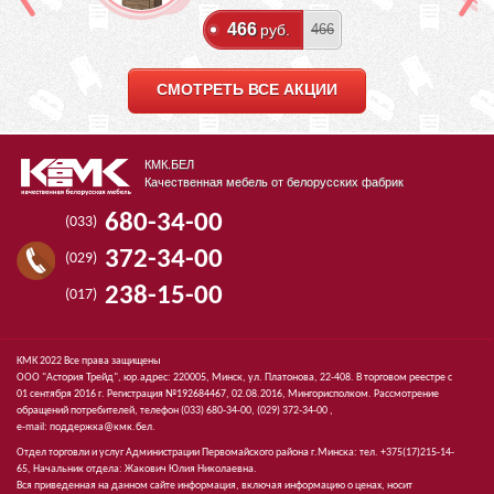
466
руб.
466
СМОТРЕТЬ ВСЕ АКЦИИ
КМК.БЕЛ
Качественная мебель от белорусских фабрик
680-34-00
(033)
372-34-00
(029)
238-15-00
(017)
КМК 2022 Все права защищены
ООО "Астория Трейд", юр.адрес: 220005, Минск, ул. Платонова, 22-408. В торговом реестре с
01 сентября 2016 г. Регистрация №192684467, 02.08.2016, Мингорисполком. Рассмотрение
обращений потребителей, телефон
(033)
680-34-00,
(029)
372-34-00 ,
e-mail:
поддержка@кмк.бел
.
Отдел торговли и услуг Администрации Первомайского района г.Минска: тел. +375(17)215-14-
65, Начальник отдела: Жакович Юлия Николаевна.
Вся приведенная на данном сайте информация, включая информацию о ценах, носит