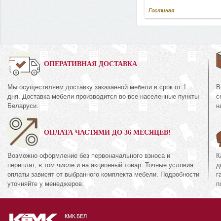
Гостиная
0%
ОПЕРАТИВНАЯ ДОСТАВКА
Мы осуществляем доставку заказанной мебели в срок от 1
В
Комод
дня. Доставка мебели производится во все населенные пункты
с
44.16
КМК 0738.10-01
Беларуси.
н
кция «Риксос»
Коллекция «Эсте
ОПЛАТА ЧАСТЯМИ ДО 36 МЕСЯЦЕВ!
71
672
руб.
371
руб.
6
Возможно оформление без первоначального взноса и
К
переплат, в том числе и на акционный товар. Точные условия
д
оплаты зависят от выбранного комплекта мебели. Подробности
г
уточняйте у менеджеров.
п
КМК.БЕЛ