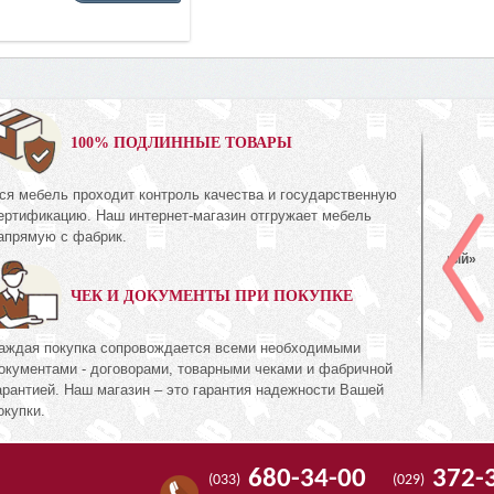
0%
100% ПОДЛИННЫЕ ТОВАРЫ
ся мебель проходит контроль качества и государственную
Шкаф с витриной (левый)
ертификацию. Наш интернет-магазин отгружает мебель
КМК 0738.22-01
апрямую с фабрик.
ль Белый»
Коллекция «Эстель Белый»
ЧЕК И ДОКУМЕНТЫ ПРИ ПОКУПКЕ
511
72
руб.
511
аждая покупка сопровождается всеми необходимыми
окументами - договорами, товарными чеками и фабричной
арантией. Наш магазин – это гарантия надежности Вашей
окупки.
680-34-00
372-
(033)
(029)