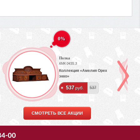
0%
Полка
КМК 0435.3
Коллекция «Амелия Орех
экко»
537
руб.
537
СМОТРЕТЬ ВСЕ АКЦИИ
34-00