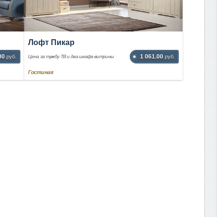
Лофт Пикар
00
1 061.00
руб.
Цена за тумбу ТВ и два шкафа-витрины
руб.
Гостиная