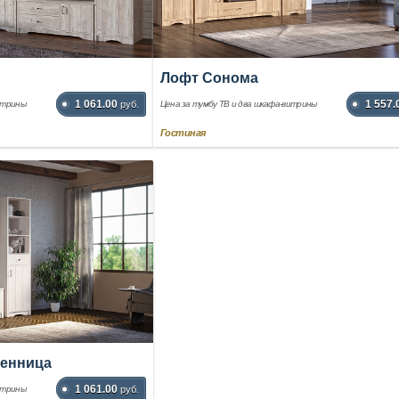
Лофт Сонома
1 061.00
1 557.
итрины
руб.
Цена за тумбу ТВ и два шкафа-витрины
Гостиная
венница
1 061.00
итрины
руб.