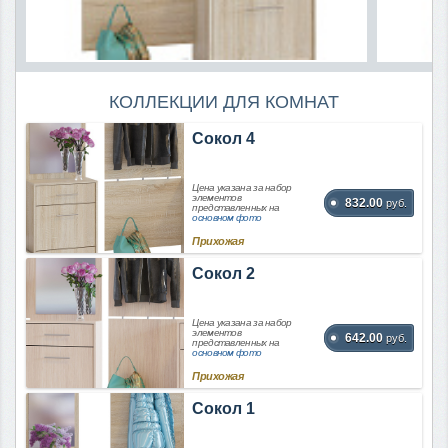
КОЛЛЕКЦИИ ДЛЯ КОМНАТ
Сокол 4
Цена указана за набор
элементов
832.00
руб.
представленных на
основном фото
Прихожая
Сокол 2
Цена указана за набор
элементов
642.00
руб.
представленных на
основном фото
Прихожая
Сокол 1