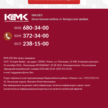
КМК.БЕЛ
Качественная мебель от белорусских фабрик
680-34-00
(033)
372-34-00
(029)
238-15-00
(017)
КМК 2022 Все права защищены
ООО "Астория Трейд", юр.адрес: 220005, Минск, ул. Платонова, 22-408. В торговом реестре с
01 сентября 2016 г. Регистрация №192684467, 02.08.2016, Мингорисполком. Рассмотрение
обращений потребителей, телефон
(033)
680-34-00,
(029)
372-34-00 ,
e-mail:
поддержка@кмк.бел
.
Отдел торговли и услуг Администрации Первомайского района г.Минска: тел. +375(17)215-14-
65, Начальник отдела: Жакович Юлия Николаевна.
Вся приведенная на данном сайте информация, включая информацию о ценах, носит
исключительно информационный характер и не является публичной офертой.