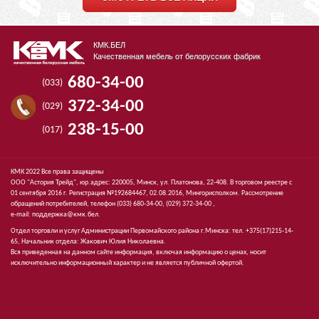
КМК.БЕЛ
Качественная мебель от белорусских фабрик
680-34-00
(033)
372-34-00
(029)
238-15-00
(017)
КМК 2022 Все права защищены
ООО "Астория Трейд", юр.адрес: 220005, Минск, ул. Платонова, 22-408. В торговом реестре с
01 сентября 2016 г. Регистрация №192684467, 02.08.2016, Мингорисполком. Рассмотрение
обращений потребителей, телефон
(033)
680-34-00,
(029)
372-34-00 ,
e-mail:
поддержка@кмк.бел
.
Отдел торговли и услуг Администрации Первомайского района г.Минска: тел. +375(17)215-14-
65, Начальник отдела: Жакович Юлия Николаевна.
Вся приведенная на данном сайте информация, включая информацию о ценах, носит
исключительно информационный характер и не является публичной офертой.