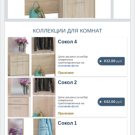
КОЛЛЕКЦИИ ДЛЯ КОМНАТ
Сокол 4
Цена указана за набор
элементов
832.00
руб.
представленных на
основном фото
Прихожая
Сокол 2
Цена указана за набор
элементов
642.00
руб.
представленных на
основном фото
Прихожая
Сокол 1