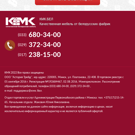
КМК.БЕЛ
Качественная мебель от белорусских фабрик
680-34-00
(033)
372-34-00
(029)
238-15-00
(017)
КМК 2022 Все права защищены
ООО "Астория Трейд", юр.адрес: 220005, Минск, ул. Платонова, 22-408. В торговом реестре с
01 сентября 2016 г. Регистрация №192684467, 02.08.2016, Мингорисполком. Рассмотрение
обращений потребителей, телефон
(033)
680-34-00,
(029)
372-34-00 ,
e-mail:
поддержка@кмк.бел
.
Отдел торговли и услуг Администрации Первомайского района г.Минска: тел. +375(17)215-14-
65, Начальник отдела: Жакович Юлия Николаевна.
Вся приведенная на данном сайте информация, включая информацию о ценах, носит
исключительно информационный характер и не является публичной офертой.