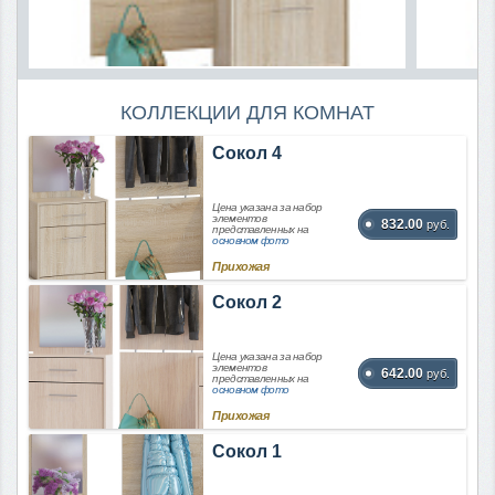
КОЛЛЕКЦИИ ДЛЯ КОМНАТ
Сокол 4
Цена указана за набор
элементов
832.00
руб.
представленных на
основном фото
Прихожая
Сокол 2
Цена указана за набор
элементов
642.00
руб.
представленных на
основном фото
Прихожая
Сокол 1