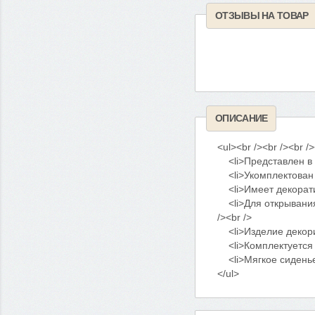
ОТЗЫВЫ НА ТОВАР
ОПИСАНИЕ
<ul><br /><br /><br />
<li>Представлен в со
<li>Укомплектован пе
<li>Имеет декоративн
<li>Для открывания ф
/><br />
<li>Изделие декориро
<li>Комплектуется сет
<li>Мягкое сиденье о
</ul>