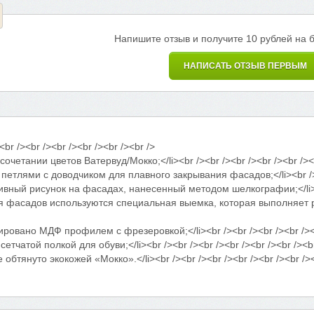
Напишите отзыв и получите 10 рублей на 
НАПИСАТЬ ОТЗЫВ ПЕРВЫМ
<br /><br /><br /><br /><br /><br />
четании цветов Ватервуд/Мокко;</li><br /><br /><br /><br /><br /><br
тлями с доводчиком для плавного закрывания фасадов;</li><br /><br
ый рисунок на фасадах, нанесенный методом шелкографии;</li><br /
асадов используются специальная выемка, которая выполняет роль р
вано МДФ профилем с фрезеровкой;</li><br /><br /><br /><br /><br 
чатой полкой для обуви;</li><br /><br /><br /><br /><br /><br /><br
бтянуто экокожей «Мокко».</li><br /><br /><br /><br /><br /><br /><b