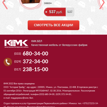
лый»
экко»
537
руб.
537
СМОТРЕТЬ ВСЕ АКЦИИ
КМК.БЕЛ
Качественная мебель от белорусских фабрик
680-34-00
(033)
372-34-00
(029)
238-15-00
(017)
КМК 2022 Все права защищены
ООО "Астория Трейд", юр.адрес: 220005, Минск, ул. Платонова, 22-408. В торговом реестре с
01 сентября 2016 г. Регистрация №192684467, 02.08.2016, Мингорисполком. Рассмотрение
обращений потребителей, телефон
(033)
680-34-00,
(029)
372-34-00 ,
e-mail:
поддержка@кмк.бел
.
Отдел торговли и услуг Администрации Первомайского района г.Минска: тел. +375(17)215-14-