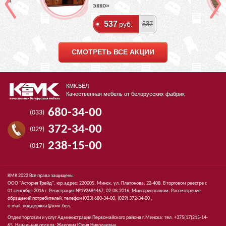
лый»
экко»
537
руб.
537
СМОТРЕТЬ ВСЕ АКЦИИ
КМК.БЕЛ
Качественная мебель от белорусских фабрик
680-34-00
(033)
372-34-00
(029)
238-15-00
(017)
КМК 2022 Все права защищены
ООО "Астория Трейд", юр.адрес: 220005, Минск, ул. Платонова, 22-408. В торговом реестре с
01 сентября 2016 г. Регистрация №192684467, 02.08.2016, Мингорисполком. Рассмотрение
обращений потребителей, телефон
(033)
680-34-00,
(029)
372-34-00 ,
e-mail:
поддержка@кмк.бел
.
Отдел торговли и услуг Администрации Первомайского района г.Минска: тел. +375(17)215-14-
65, Начальник отдела: Жакович Юлия Николаевна.