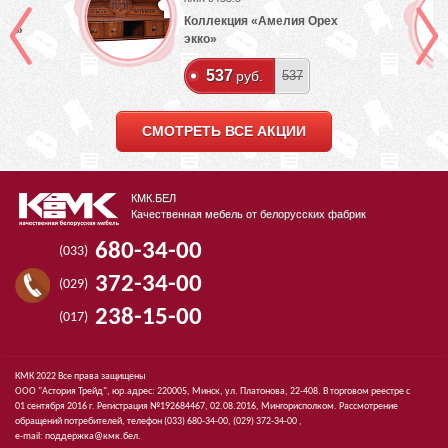
Коллекция «Амелия Орех
лый»
экко»
537
руб.
537
СМОТРЕТЬ ВСЕ АКЦИИ
КМК.БЕЛ
Качественная мебель от белорусских фабрик
680-34-00
(033)
372-34-00
(029)
238-15-00
(017)
КМК 2022 Все права защищены
ООО "Астория Трейд", юр.адрес: 220005, Минск, ул. Платонова, 22-408. В торговом реестре с
01 сентября 2016 г. Регистрация №192684467, 02.08.2016, Мингорисполком. Рассмотрение
обращений потребителей, телефон
(033)
680-34-00,
(029)
372-34-00 ,
e-mail:
поддержка@кмк.бел
.