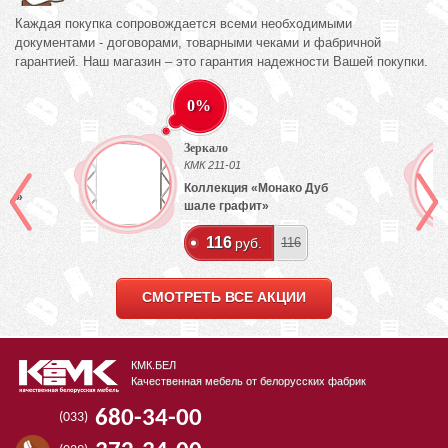
Каждая покупка сопровождается всеми необходимыми
документами - договорами, товарными чеками и фабричной
гарантией. Наш магазин – это гарантия надежности Вашей покупки.
0%
Зеркало
КМК 211-01
Коллекция «Монако Дуб
лый»
шале графит»
116
руб.
116
СМОТРЕТЬ ВСЕ АКЦИИ
КМК.БЕЛ
Качественная мебель от белорусских фабрик
680-34-00
(033)