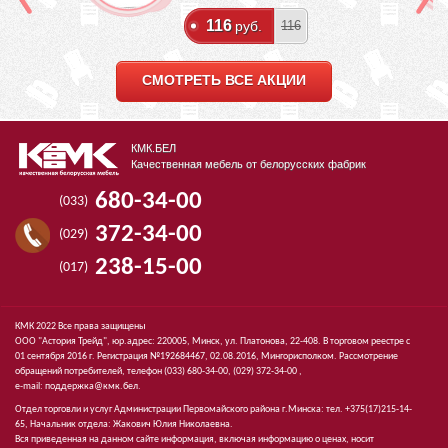
116
руб.
116
СМОТРЕТЬ ВСЕ АКЦИИ
КМК.БЕЛ
Качественная мебель от белорусских фабрик
680-34-00
(033)
372-34-00
(029)
238-15-00
(017)
КМК 2022 Все права защищены
ООО "Астория Трейд", юр.адрес: 220005, Минск, ул. Платонова, 22-408. В торговом реестре с
01 сентября 2016 г. Регистрация №192684467, 02.08.2016, Мингорисполком. Рассмотрение
обращений потребителей, телефон
(033)
680-34-00,
(029)
372-34-00 ,
e-mail:
поддержка@кмк.бел
.
Отдел торговли и услуг Администрации Первомайского района г.Минска: тел. +375(17)215-14-
65, Начальник отдела: Жакович Юлия Николаевна.
Вся приведенная на данном сайте информация, включая информацию о ценах, носит