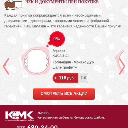
ЧЕК И ДОКУМЕНТЫ ПРИ ПОКУПКЕ
Каждая покупка сопровождается всеми необходимыми
документами - договорами, товарными чеками и фабричной
гарантией. Наш магазин – это гарантия надежности Вашей покупки.
0%
Зеркало
)
КМК 211-01
Коллекция «Монако Дуб
лый»
шале графит»
116
руб.
116
СМОТРЕТЬ ВСЕ АКЦИИ
КМК.БЕЛ
Качественная мебель от белорусских фабрик
(033)