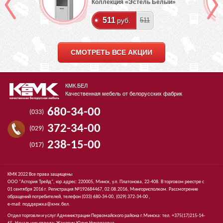
Коллекция «Эстель Белый»
511
руб.
511
СМОТРЕТЬ ВСЕ АКЦИИ
КМК.БЕЛ
Качественная мебель от белорусских фабрик
680-34-00
(033)
372-34-00
(029)
238-15-00
(017)
КМК 2022 Все права защищены
ООО "Астория Трейд", юр.адрес: 220005, Минск, ул. Платонова, 22-408. В торговом реестре с
01 сентября 2016 г. Регистрация №192684467, 02.08.2016, Мингорисполком. Рассмотрение
обращений потребителей, телефон
(033)
680-34-00,
(029)
372-34-00 ,
e-mail:
поддержка@кмк.бел
.
Отдел торговли и услуг Администрации Первомайского района г.Минска: тел. +375(17)215-14-