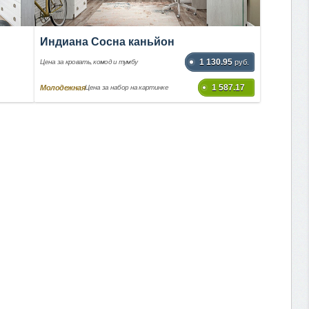
Индиана Сосна каньйон
1 130.95
Цена за кровать, комод и тумбу
руб.
1 587.17
Молодежная
Цена за набор на картинке