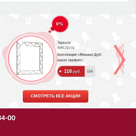
0%
Зеркало
КМК 211-01
Коллекция «Монако Дуб
шале графит»
116
руб.
116
СМОТРЕТЬ ВСЕ АКЦИИ
34-00