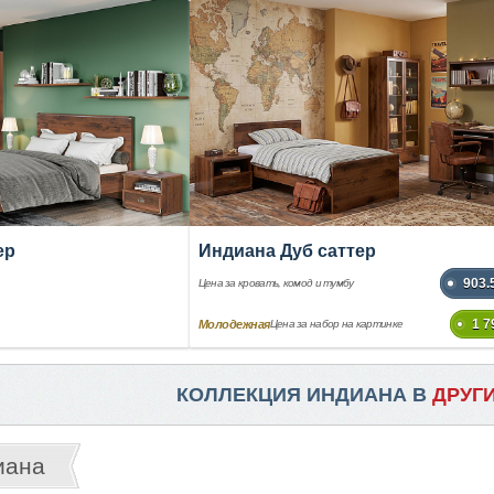
ер
Индиана Дуб саттер
903.
Цена за кровать, комод и тумбу
1 7
Молодежная
Цена за набор на картинке
КОЛЛЕКЦИЯ ИНДИАНА В
ДРУГ
иана