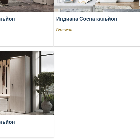
аньйон
Индиана Сосна каньйон
Гостиная
аньйон