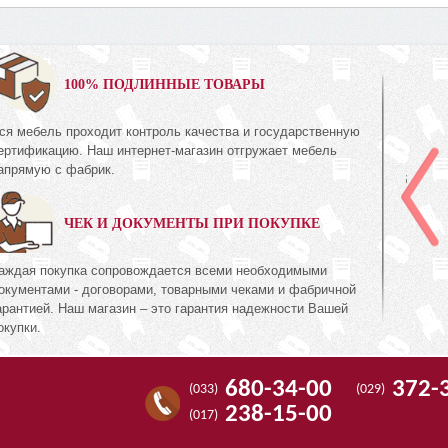
0%
100% ПОДЛИННЫЕ ТОВАРЫ
ся мебель проходит контроль качества и государственную
Тумба 2Д
левый)
ертификацию. Наш интернет-магазин отгружает мебель
КМК 0738.25-02
апрямую с фабрик.
Коллекция «Эстель Дуб
ль Белый»
канзас»
ЧЕК И ДОКУМЕНТЫ ПРИ ПОКУПКЕ
1
380
руб.
380
аждая покупка сопровождается всеми необходимыми
окументами - договорами, товарными чеками и фабричной
арантией. Наш магазин – это гарантия надежности Вашей
окупки.
680-34-00
372-
(033)
(029)
238-15-00
(017)