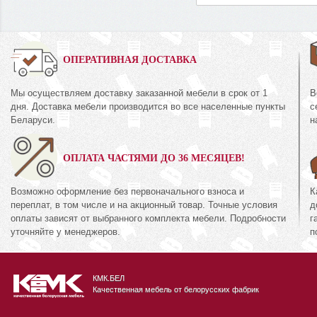
0%
ОПЕРАТИВНАЯ ДОСТАВКА
Мы осуществляем доставку заказанной мебели в срок от 1
В
Шкаф с витриной (
дня. Доставка мебели производится во все населенные пункты
с
44.16
КМК 0738.22-01
Беларуси.
н
кция «Риксос»
Коллекция «Эсте
ОПЛАТА ЧАСТЯМИ ДО 36 МЕСЯЦЕВ!
71
511
руб.
371
руб.
51
Возможно оформление без первоначального взноса и
К
переплат, в том числе и на акционный товар. Точные условия
д
оплаты зависят от выбранного комплекта мебели. Подробности
г
уточняйте у менеджеров.
п
КМК.БЕЛ
Качественная мебель от белорусских фабрик