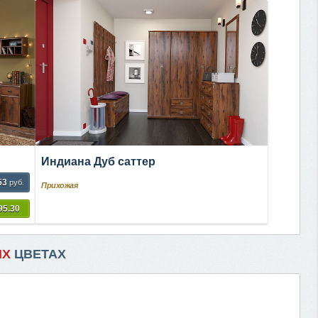
Индиана Дуб саттер
53
руб.
Прихожая
95.30
ИХ
ЦВЕТАХ