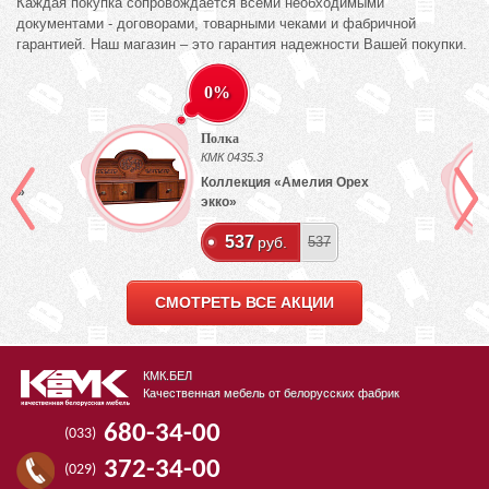
Каждая покупка сопровождается всеми необходимыми
документами - договорами, товарными чеками и фабричной
гарантией. Наш магазин – это гарантия надежности Вашей покупки.
0%
Полка
КМК 0435.3
Коллекция «Амелия Орех
лый»
экко»
537
руб.
537
СМОТРЕТЬ ВСЕ АКЦИИ
КМК.БЕЛ
Качественная мебель от белорусских фабрик
680-34-00
(033)
372-34-00
(029)