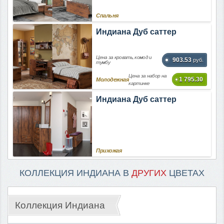
Спальня
Индиана Дуб саттер
Цена за кровать, комод и
903.53
руб.
тумбу
Цена за набор на
1 795.30
Молодежная
картинке
Индиана Дуб саттер
Прихожая
КОЛЛЕКЦИЯ ИНДИАНА В
ДРУГИХ
ЦВЕТАХ
Коллекция Индиана