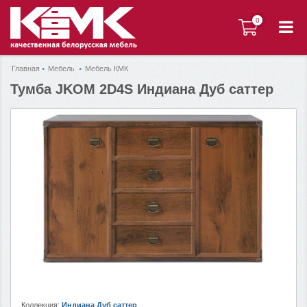
0
0
Главная
Мебель
Мебель КМК
Тумба JKOM 2D4S Индиана Дуб саттер
Коллекция:
Индиана Дуб саттер