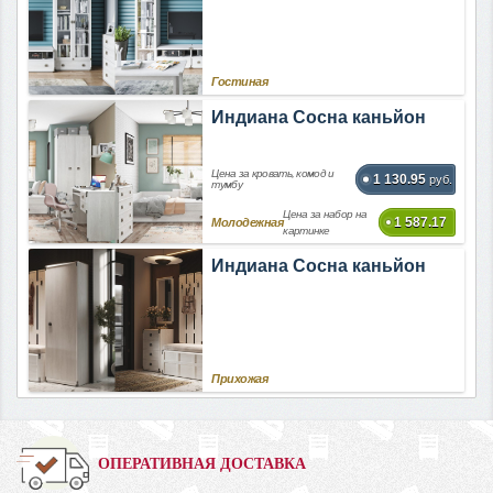
Гостиная
Индиана Сосна каньйон
Цена за кровать, комод и
1 130.95
руб.
тумбу
Цена за набор на
1 587.17
Молодежная
картинке
Индиана Сосна каньйон
Прихожая
ОПЕРАТИВНАЯ ДОСТАВКА