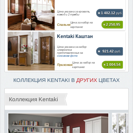
Цена указана за кровать,
1 402.12
руб.
комод и 2 тумбы
Цена за набор на
2 250.95
Спальня
картинке
Kentaki Каштан
Цена указана за набор
элементов
921.42
руб.
представленных на
основном фото
Цена за набор на
1 004.54
Прихожая
картинке
КОЛЛЕКЦИЯ KENTAKI В
ДРУГИХ
ЦВЕТАХ
Коллекция Kentaki