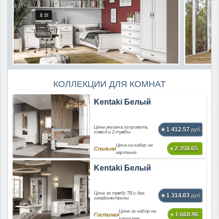
КОЛЛЕКЦИИ ДЛЯ КОМНАТ
Kentaki Белый
Цена указана за кровать,
1 412.57
руб.
комод и 2 тумбы
Цена за набор на
2 350.65
Спальня
картинке
Kentaki Белый
Цена за тумбу ТВ и два
1 314.03
руб.
шкафа-витрины
Цена за набор на
1 668.96
Гостиная
картинке