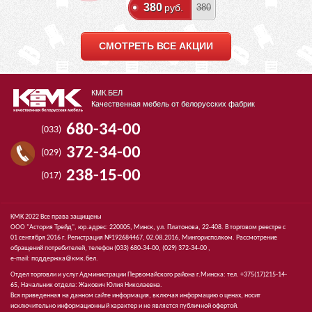
380
руб.
380
СМОТРЕТЬ ВСЕ АКЦИИ
КМК.БЕЛ
Качественная мебель от белорусских фабрик
680-34-00
(033)
372-34-00
(029)
238-15-00
(017)
КМК 2022 Все права защищены
ООО "Астория Трейд", юр.адрес: 220005, Минск, ул. Платонова, 22-408. В торговом реестре с
01 сентября 2016 г. Регистрация №192684467, 02.08.2016, Мингорисполком. Рассмотрение
обращений потребителей, телефон
(033)
680-34-00,
(029)
372-34-00 ,
e-mail:
поддержка@кмк.бел
.
Отдел торговли и услуг Администрации Первомайского района г.Минска: тел. +375(17)215-14-
65, Начальник отдела: Жакович Юлия Николаевна.
Вся приведенная на данном сайте информация, включая информацию о ценах, носит
исключительно информационный характер и не является публичной офертой.