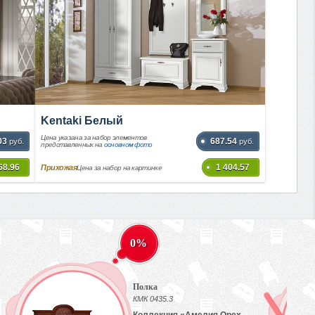
Kentaki Белый
Цена указана за набор элементов
03
687.54
руб.
руб.
представленных на
основном фото
68.96
1 404.57
Прихожая
Цена за набор на картинке
0%
Полка
КМК 0435.3
Коллекция «Амелия Орех