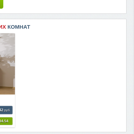
ИХ
КОМНАТ
42
руб.
04.54