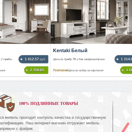
Kentaki Белый
1 412.57
1 314.
и 2 тумбы
руб.
Цена за тумбу ТВ и два шкафа-витрины
2 350.65
1 6
Гостиная
инке
Цена за набор на картинке
0%
100% ПОДЛИННЫЕ ТОВАРЫ
ся мебель проходит контроль качества и государственную
Комод
ертификацию. Наш интернет-магазин отгружает мебель
КМК 0738.10-01
апрямую с фабрик.
ия Орех