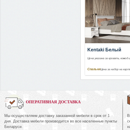
Kentaki Белый
Цена указана за кровать, комод 
Спальня
Цена за набор на карт
0%
ОПЕРАТИВНАЯ ДОСТАВКА
Мы осуществляем доставку заказанной мебели в срок от 1
В
Комод
дня. Доставка мебели производится во все населенные пункты
с
КМК 0435.2
44.16
Беларуси.
н
Коллекция «Амел