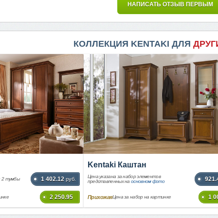
НАПИСАТЬ ОТЗЫВ ПЕРВЫМ
КОЛЛЕКЦИЯ KENTAKI ДЛЯ
ДРУГ
Kentaki Каштан
Цена указана за набор элементов
1 402.12
921.
и 2 тумбы
руб.
представленных на
основном фото
2 250.95
1 0
Прихожая
инке
Цена за набор на картинке