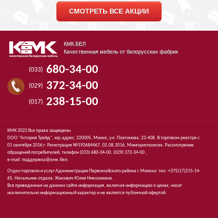
СМОТРЕТЬ ВСЕ АКЦИИ
КМК.БЕЛ
Качественная мебель от белорусских фабрик
680-34-00
(033)
372-34-00
(029)
238-15-00
(017)
КМК 2022 Все права защищены
ООО "Астория Трейд", юр.адрес: 220005, Минск, ул. Платонова, 22-408. В торговом реестре с
01 сентября 2016 г. Регистрация №192684467, 02.08.2016, Мингорисполком. Рассмотрение
обращений потребителей, телефон
(033)
680-34-00,
(029)
372-34-00 ,
e-mail:
поддержка@кмк.бел
.
Отдел торговли и услуг Администрации Первомайского района г.Минска: тел. +375(17)215-14-
65, Начальник отдела: Жакович Юлия Николаевна.
Вся приведенная на данном сайте информация, включая информацию о ценах, носит
исключительно информационный характер и не является публичной офертой.