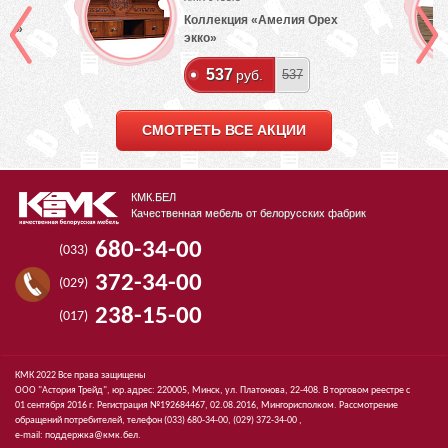
Коллекция «Амелия Орех
лый»
экко»
537
руб.
537
СМОТРЕТЬ ВСЕ АКЦИИ
КМК.БЕЛ
Качественная мебель от белорусских фабрик
680-34-00
(033)
372-34-00
(029)
238-15-00
(017)
КМК 2022 Все права защищены
ООО "Астория Трейд", юр.адрес: 220005, Минск, ул. Платонова, 22-408. В торговом реестре с
01 сентября 2016 г. Регистрация №192684467, 02.08.2016, Мингорисполком. Рассмотрение
обращений потребителей, телефон
(033)
680-34-00,
(029)
372-34-00 ,
e-mail:
поддержка@кмк.бел
.