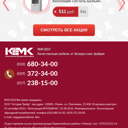
Коллекция «Эстель Белый»
511
руб.
511
СМОТРЕТЬ ВСЕ АКЦИИ
КМК.БЕЛ
Качественная мебель от белорусских фабрик
680-34-00
(033)
372-34-00
(029)
238-15-00
(017)
КМК 2022 Все права защищены
ООО "Астория Трейд", юр.адрес: 220005, Минск, ул. Платонова, 22-408. В торговом реестре с
01 сентября 2016 г. Регистрация №192684467, 02.08.2016, Мингорисполком. Рассмотрение
обращений потребителей, телефон
(033)
680-34-00,
(029)
372-34-00 ,
e-mail:
поддержка@кмк.бел
.
Отдел торговли и услуг Администрации Первомайского района г.Минска: тел. +375(17)215-14-