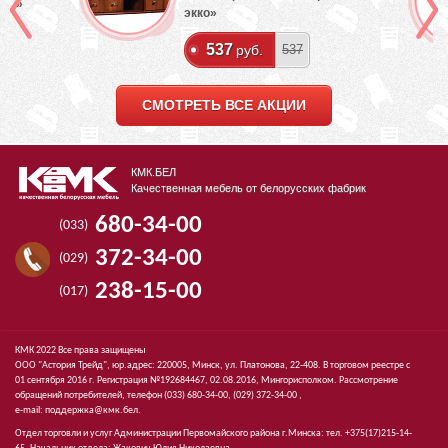
лый»
экко»
537
руб.
537
СМОТРЕТЬ ВСЕ АКЦИИ
КМК.БЕЛ
Качественная мебель от белорусских фабрик
680-34-00
(033)
372-34-00
(029)
238-15-00
(017)
КМК 2022 Все права защищены
ООО "Астория Трейд", юр.адрес: 220005, Минск, ул. Платонова, 22-408. В торговом реестре с
01 сентября 2016 г. Регистрация №192684467, 02.08.2016, Мингорисполком. Рассмотрение
обращений потребителей, телефон
(033)
680-34-00,
(029)
372-34-00 ,
e-mail:
поддержка@кмк.бел
.
Отдел торговли и услуг Администрации Первомайского района г.Минска: тел. +375(17)215-14-