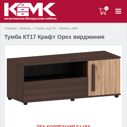
0
0
Главная
Мебель
Тумбы под ТВ
Мебель КМК
Тумба КТ17 Крафт Орех вирджиния