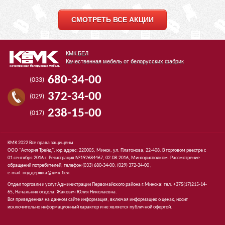
СМОТРЕТЬ ВСЕ АКЦИИ
КМК.БЕЛ
Качественная мебель от белорусских фабрик
680-34-00
(033)
372-34-00
(029)
238-15-00
(017)
КМК 2022 Все права защищены
ООО "Астория Трейд", юр.адрес: 220005, Минск, ул. Платонова, 22-408. В торговом реестре с
01 сентября 2016 г. Регистрация №192684467, 02.08.2016, Мингорисполком. Рассмотрение
обращений потребителей, телефон
(033)
680-34-00,
(029)
372-34-00 ,
e-mail:
поддержка@кмк.бел
.
Отдел торговли и услуг Администрации Первомайского района г.Минска: тел. +375(17)215-14-
65, Начальник отдела: Жакович Юлия Николаевна.
Вся приведенная на данном сайте информация, включая информацию о ценах, носит
исключительно информационный характер и не является публичной офертой.