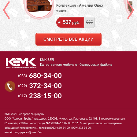
Коллекция «Амелия Орех
экко»
537
руб.
537
СМОТРЕТЬ ВСЕ АКЦИИ
КМК.БЕЛ
Качественная мебель от белорусских фабрик
680-34-00
(033)
372-34-00
(029)
238-15-00
(017)
КМК 2022 Все права защищены
ООО "Астория Трейд", юр.адрес: 220005, Минск, ул. Платонова, 22-408. В торговом реестре с
01 сентября 2016 г. Регистрация №192684467, 02.08.2016, Мингорисполком. Рассмотрение
обращений потребителей, телефон
(033)
680-34-00,
(029)
372-34-00 ,
e-mail:
поддержка@кмк.бел
.