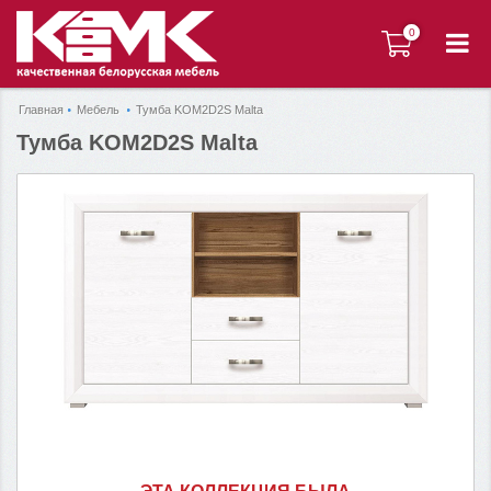
0
0
Главная
Мебель
Тумба KOM2D2S Malta
Тумба KOM2D2S Malta