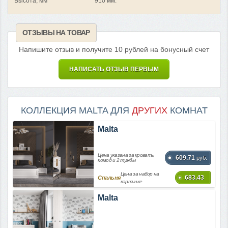
Высота, мм
910 мм.
ОТЗЫВЫ НА ТОВАР
Напишите отзыв и получите 10 рублей на бонусный счет
НАПИСАТЬ ОТЗЫВ ПЕРВЫМ
КОЛЛЕКЦИЯ MALTA ДЛЯ
ДРУГИХ
КОМНАТ
Malta
Цена указана за кровать,
609.71
руб.
комод и 2 тумбы
Цена за набор на
683.43
Спальня
картинке
Malta