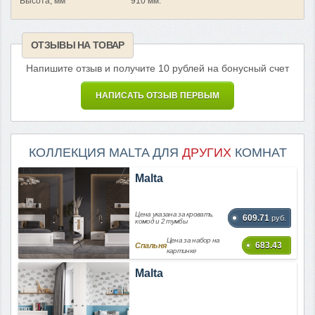
Высота, мм
910 мм.
ОТЗЫВЫ НА ТОВАР
Напишите отзыв и получите 10 рублей на бонусный счет
НАПИСАТЬ ОТЗЫВ ПЕРВЫМ
КОЛЛЕКЦИЯ MALTA ДЛЯ
ДРУГИХ
КОМНАТ
Malta
Цена указана за кровать,
609.71
руб.
комод и 2 тумбы
Цена за набор на
683.43
Спальня
картинке
Malta