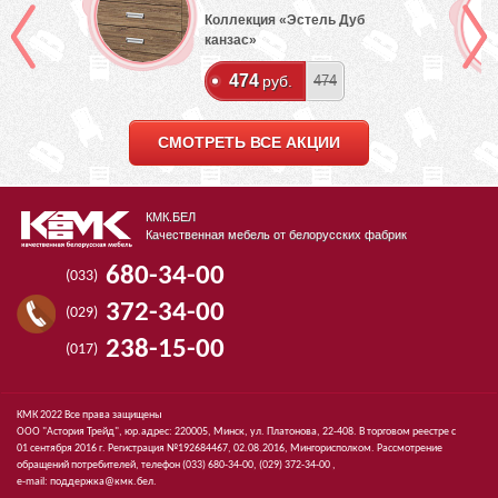
Коллекция «Эстель Дуб
канзас»
474
руб.
474
СМОТРЕТЬ ВСЕ АКЦИИ
КМК.БЕЛ
Качественная мебель от белорусских фабрик
680-34-00
(033)
372-34-00
(029)
238-15-00
(017)
КМК 2022 Все права защищены
ООО "Астория Трейд", юр.адрес: 220005, Минск, ул. Платонова, 22-408. В торговом реестре с
01 сентября 2016 г. Регистрация №192684467, 02.08.2016, Мингорисполком. Рассмотрение
обращений потребителей, телефон
(033)
680-34-00,
(029)
372-34-00 ,
e-mail:
поддержка@кмк.бел
.