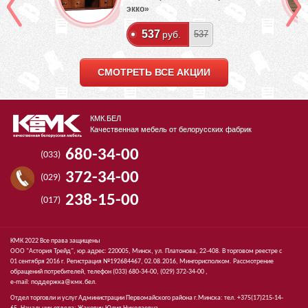
экко»
537
руб.
537
СМОТРЕТЬ ВСЕ АКЦИИ
КМК.БЕЛ
Качественная мебель от белорусских фабрик
680-34-00
(033)
372-34-00
(029)
238-15-00
(017)
КМК 2022 Все права защищены
ООО "Астория Трейд", юр.адрес: 220005, Минск, ул. Платонова, 22-408. В торговом реестре с
01 сентября 2016 г. Регистрация №192684467, 02.08.2016, Мингорисполком. Рассмотрение
обращений потребителей, телефон
(033)
680-34-00,
(029)
372-34-00 ,
e-mail:
поддержка@кмк.бел
.
Отдел торговли и услуг Администрации Первомайского района г.Минска: тел. +375(17)215-14-