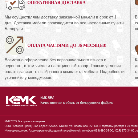
0%
ОПЕРАТИВНАЯ ДОСТАВКА
Мы осуществляем доставку заказанной мебели в срок от 1
В
Комод
дня. Доставка мебели производится во все населенные пункты
с
35.2
КМК 0738.10-01
Беларуси.
н
кция «Амелия Орех
Коллекция «Эсте
ОПЛАТА ЧАСТЯМИ ДО 36 МЕСЯЦЕВ!
672
руб.
6
94
руб.
894
Возможно оформление без первоначального взноса и
К
переплат, в том числе и на акционный товар. Точные условия
д
оплаты зависят от выбранного комплекта мебели. Подробности
г
уточняйте у менеджеров.
п
КМК.БЕЛ
Качественная мебель от белорусских фабрик
КМК 2022 Все права защищены
ООО "Астория Трейд", юр.адрес: 220005, Минск, ул. Платонова, 22-408. В торговом реестре с 01 сент
Мингорисполком. Рассмотрение обращений потребителей, телефон
(033)
680-34-00,
(029)
372-34-00 ,
e