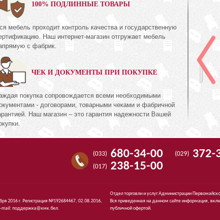
0%
100% ПОДЛИННЫЕ ТОВАРЫ
ся мебель проходит контроль качества и государственную
Шкаф для одежды
ертификацию. Наш интернет-магазин отгружает мебель
КМК 0644.8
апрямую с фабрик.
ль Белый»
Коллекция «Риксос»
ЧЕК И ДОКУМЕНТЫ ПРИ ПОКУПКЕ
1 395
72
руб.
1 395
аждая покупка сопровождается всеми необходимыми
окументами - договорами, товарными чеками и фабричной
арантией. Наш магазин – это гарантия надежности Вашей
окупки.
680-34-00
372-
(033)
(029)
238-15-00
(017)
Отдел торговли и услуг Администрации Первомайско
ября 2016 г. Регистрация №192684467, 02.08.2016,
Вся приведенная на данном сайте информация, вклю
-mail:
поддержка@кмк.бел
.
публичной офертой.