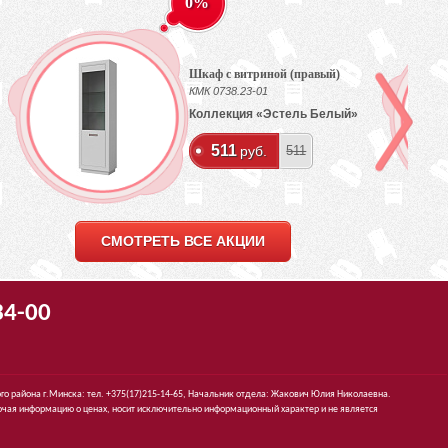
0%
Шкаф с витриной (правый)
КМК 0738.23-01
Коллекция «Эстель Белый»
511
руб.
511
СМОТРЕТЬ ВСЕ АКЦИИ
34-00
го района г.Минска: тел. +375(17)215-14-65, Начальник отдела: Жакович Юлия Николаевна.
чая информацию о ценах, носит исключительно информационный характер и не является