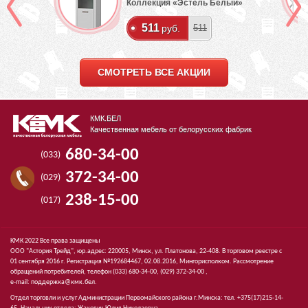
Коллекция «Эстель Белый»
511
руб.
511
СМОТРЕТЬ ВСЕ АКЦИИ
КМК.БЕЛ
Качественная мебель от белорусских фабрик
680-34-00
(033)
372-34-00
(029)
238-15-00
(017)
КМК 2022 Все права защищены
ООО "Астория Трейд", юр.адрес: 220005, Минск, ул. Платонова, 22-408. В торговом реестре с
01 сентября 2016 г. Регистрация №192684467, 02.08.2016, Мингорисполком. Рассмотрение
обращений потребителей, телефон
(033)
680-34-00,
(029)
372-34-00 ,
e-mail:
поддержка@кмк.бел
.
Отдел торговли и услуг Администрации Первомайского района г.Минска: тел. +375(17)215-14-