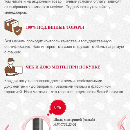
том числе и на акционный товар. Точные условия оплаты зависят
от выбранного комплекта мебели. Подробности уточняйте у
менеджеров.
100% ПОДЛИННЫЕ ТОВАРЫ
Вся мебель проходит контроль качества и государственную
сертификацию. Наш интернет-магазин отгружает мебель напрямую
с фабрик.
ЧЕК И ДОКУМЕНТЫ ПРИ ПОКУПКЕ
Каждая покупка сопровождается всеми необходимыми
документами - договорами, товарными чеками и фабричной
гарантией. Наш магазин – это гарантия надежности Вашей покупки.
0%
Шкаф с витриной (левый)
КМК 0738.22-01
ех